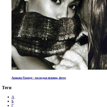
Ариана Гранде - молодая певица, фото
Теги
А
Б
Г