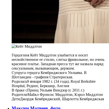
Герцогиня Кейт Миддлтон улыбается и носит
несвойственное ее стилю, слегка фривольное, но очень
красивое платье. Западная пресса тут же назвала наряд
сексуальным, вызывающим, дерзким.
Супруга герцога Кембриджского Уильяма. В
Шотландии - графиня Стратернская.
Родилась9 января 1982 г. (34 года), Royal Berkshire
Hospital, Рединг, Беркшир, Англия
В браке сПринц Уильям Виндзор (с 2011 г.)
РодителиМайкл Фрэнсис Миддлтон, Кэрол Миддлтон
ДетиДжордж Кембриджский, Шарлотта Кембриджская
Максим Матвеев, фото