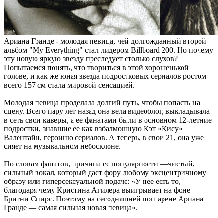
А
риана Гранде - молодая певица, чей долгожданный второй
альбом "My Everything" стал лидером Billboard 200. Но почему
эту новую яркую звезду преследует столько слухов?
Попытаемся понять, что твориться в этой хорошенькой
голове, и как же юная звезда подростковых сериалов ростом
всего 157 см стала мировой сенсацией.
Молодая певица проделала долгий путь, чтобы попасть на
сцену. Всего пару лет назад она вела видеоблог, выкладывала
в сеть свои каверы, а ее фанатами были в основном 12-летние
подростки, знавшие ее как взбалмошную Кэт «Кису»
Валентайн, героиню сериалов. А теперь, в свои 21, она уже
сияет на музыкальном небосклоне.
По словам фанатов, причина ее популярности —чистый,
сильный вокал, который даст фору любому эксцентричному
образу или гиперсексуальной подаче: «У нее есть то,
благодаря чему Кристина Агилера выигрывает на фоне
Бритни Спирс. Поэтому на сегодняшней поп-арене Ариана
Гранде — самая сильная новая певица».