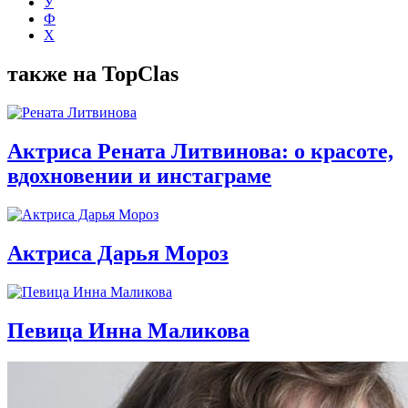
У
Ф
Х
также на TopClas
Актриса Рената Литвинова: о красоте,
вдохновении и инстаграме
Актриса Дарья Мороз
Певица Инна Маликова