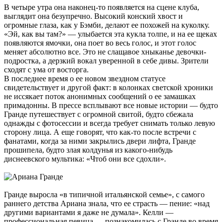
В четыре утра она наконец-то появляется на сцене клуба,
выглядит она безупречно. Высокий конский хвост и
огромные глаза, как у Бэмби, делают ее похожей на куколку.
«Эй, как вы там?» — улыбается эта кукла толпе, и на ее щеках
появляются ямочки, она поет во весь голос, и этот голос
меняет абсолютно все. Это не слащавое хныканье девочки-
подростка, а дерзкий вокал уверенной в себе дивы. Зрители
сходят с ума от восторга.
В последнее время о ее новом звездном статусе
свидетельствует и другой факт: в колонках светской хроники
не иссякает поток анонимных сообщений о ее замашках
примадонны. В прессе всплывают все новые истории — будто
Гранде путешествует с огромной свитой, будто сбежала
однажды с фотосессии и всегда требует снимать только левую
сторону лица. А еще говорят, что как-то после встречи с
фанатами, когда за ними закрылись двери лифта, Гранде
прошипела, будто злая колдунья из какого-нибудь
диснеевского мультика: «Чтоб они все сдохли».
Гранде выросла «в типичной итальянской семье», с самого
раннего детства Ариана знала, что ее страсть — пение: «над
другими вариантами я даже не думала». Келли —
профессиональная певица — познакомилась с Гранде во время