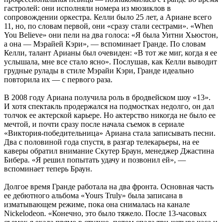
гастролей: они исполняли номера из мюзиклов в
сопровождении оркестра. Келли было 25 лет, а Ариане всего
11, но, по словам первой, они «сразу стали сестрами». «When
You Believe» они пели на два голоса: «Я была Уитни Хьюстон,
а она — Мэрайей Кэри», — вспоминает Гранде. По словам
Келли, талант Арианы был очевиден: «В тот же миг, когда я ее
услышала, мне все стало ясно». Послушав, как Келли выводит
грудные рулады в стиле Мэрайи Кэри, Гранде идеально
повторила их — с первого раза.
В 2008 году Ариана получила роль в бродвейском шоу «13».
И хотя спектакль продержался на подмостках недолго, он дал
толчок ее актерской карьере. Но актерство никогда не было ее
мечтой, и почти сразу после начала съемок в сериале
«Виктория-победительница» Ариана стала записывать песни.
Два с половиной года спустя, в разгар телекарьеры, на ее
каверы обратил внимание Скутер Браун, менеджер Джастина
Бибера. «Я решил попытать удачу и позвонил ей», —
вспоминает теперь Браун.
Долгое время Гранде работала на два фронта. Основная часть
ее дебютного альбома «Yours Truly» была записана в
изматывающем режиме, пока она снималась на канале
Nickelodeon. «Конечно, это было тяжело. После 13-часовых