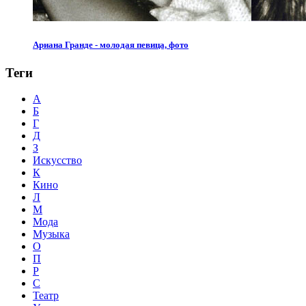
Ариана Гранде - молодая певица, фото
Теги
А
Б
Г
Д
З
Искусство
К
Кино
Л
М
Мода
Музыка
О
П
Р
С
Театр