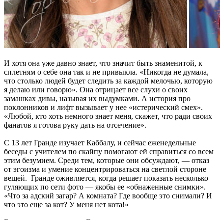
И хотя она уже давно знает, что значит быть знаменитой, к
сплетням о себе она так и не привыкла. «Никогда не думала,
что столько людей будет следить за каждой мелочью, которую
я делаю или говорю». Она отрицает все слухи о своих
замашках дивы, называя их выдумками. А история про
поклонников и лифт вызывает у нее «истерический смех».
«Любой, кто хоть немного знает меня, скажет, что ради своих
фанатов я готова руку дать на отсечение».
С 13 лет Гранде изучает Каббалу, и сейчас еженедельные
беседы с учителем по скайпу помогают ей справиться со всем
этим безумием. Среди тем, которые они обсуждают, — отказ
от эгоизма и умение концентрироваться на светлой стороне
вещей. Гранде оживляется, когда решает показать несколько
гуляющих по сети фото — якобы ее «обнаженные снимки».
«Что за адский загар? А комната? Где вообще это снимали? И
что это еще за кот? У меня нет кота!»