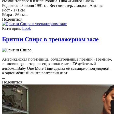
съёмки топлесс в клипе Робина Тика «Blurred Lines»
Родилась - 7 июня 1991 г. , Вестминстер, Лондон, Англия
Рост - 171 см
Бёдра - 86 см
...
Поделиться
Категория:
Look
Бритни Спирс в тренажерном зале
А
мериканская поп-певица, обладательница премии «Грэмми»,
танцовщица, автор песен, киноактриса. Её дебютный
альбом...Baby One More Time сделал её всемирно популярной,
а одноимённый сингл возглавил чарт
...
Поделиться