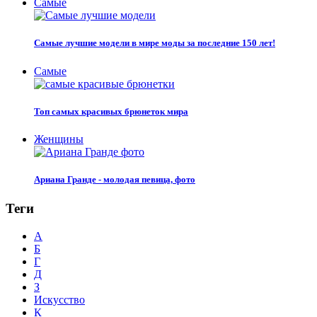
Самые
Самые лучшие модели в мире моды за последние 150 лет!
Самые
Топ самых красивых брюнеток мира
Женщины
Ариана Гранде - молодая певица, фото
Теги
А
Б
Г
Д
З
Искусство
К